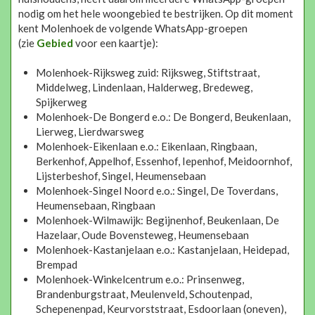
nodig om het hele woongebied te bestrijken. Op dit moment
kent Molenhoek de volgende WhatsApp-groepen
(zie
Gebied
voor een kaartje):
Molenhoek-Rijksweg zuid: Rijksweg, Stiftstraat,
Middelweg, Lindenlaan, Halderweg, Bredeweg,
Spijkerweg
Molenhoek-De Bongerd e.o.: De Bongerd, Beukenlaan,
Lierweg, Lierdwarsweg
Molenhoek-Eikenlaan e.o.: Eikenlaan, Ringbaan,
Berkenhof, Appelhof, Essenhof, Iepenhof, Meidoornhof,
Lijsterbeshof, Singel, Heumensebaan
Molenhoek-Singel Noord e.o.: Singel, De Toverdans,
Heumensebaan, Ringbaan
Molenhoek-Wilmawijk: Begijnenhof, Beukenlaan, De
Hazelaar, Oude Bovensteweg, Heumensebaan
Molenhoek-Kastanjelaan e.o.: Kastanjelaan, Heidepad,
Brempad
Molenhoek-Winkelcentrum e.o.: Prinsenweg,
Brandenburgstraat, Meulenveld, Schoutenpad,
Schepenenpad, Keurvorststraat, Esdoorlaan (oneven),