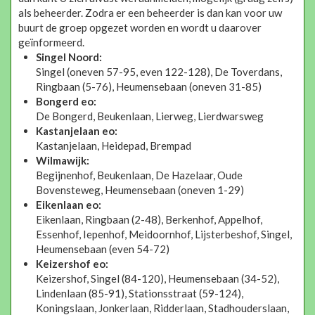
als beheerder. Zodra er een beheerder is dan kan voor uw
buurt de groep opgezet worden en wordt u daarover
geïnformeerd.
Singel Noord:
Singel (oneven 57-95, even 122-128), De Toverdans,
Ringbaan (5-76), Heumensebaan (oneven 31-85)
Bongerd eo:
De Bongerd, Beukenlaan, Lierweg, Lierdwarsweg
Kastanjelaan eo:
Kastanjelaan, Heidepad, Brempad
Wilmawijk:
Begijnenhof, Beukenlaan, De Hazelaar, Oude
Bovensteweg, Heumensebaan (oneven 1-29)
Eikenlaan eo:
Eikenlaan, Ringbaan (2-48), Berkenhof, Appelhof,
Essenhof, Iepenhof, Meidoornhof, Lijsterbeshof, Singel,
Heumensebaan (even 54-72)
Keizershof eo:
Keizershof, Singel (84-120), Heumensebaan (34-52),
Lindenlaan (85-91), Stationsstraat (59-124),
Koningslaan, Jonkerlaan, Ridderlaan, Stadhouderslaan,