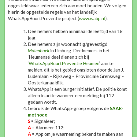
opgesteld waar iedereen zich aan moet houden. We volgen
hierin de opgestelde regels van het landelijk
WhatsAppBuurtPreventie project (
www.wabp.nl
).
Deelnemers hebben minimaal de leeftijd van 18
jaar.
Deelnemers zijn woonachtig/gevestigd
Molenhoek
in Limburg. Deelnemers in het
‘Heumense’ deel dienen zich bij
‘
WhatsAppBuurtPreventie Heumen
‘ aan te
melden, dit is het gebied omsloten door de Jan J.
Ludenlaan – Rijksweg – Provinciale Grensweg –
Oosterkanaaldijk.
WhatsApp is een burgerinitiatief. De politie komt
alleen in actie wanneer een melding bij 112
gedaan wordt.
Gebruik de WhatsApp-groep volgens de
SAAR-
methode
:
S
= Signaleer;
A
= Alarmeer 112;
A
= App om je waarneming bekend te maken aan